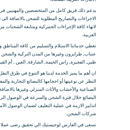
يدعم ذلك فريق كامل من المتخصصين والمهنيين فى ال
الاجراءات والتصاريح المطلوبة للشحن بالاضافة ال
لانهاء كافة الإجراءات الجمركية ومتابعة الشحنات من 
العربية.
تغطي خدماتنا الاستلام والتسليم من كافة المناطق وا
عنتاب, طرابزون وغيرها من المدن التركية والشحن وا
ظبي, الفجيرة, راس الخيمة, الشارقة, العين , أم القي
ان أهم ما يميز الخدمة لدينا هو التنوع في طرق النق
النظر عن نوعيتها أو احجامها كالبضائع التجارية والم
الصناعية والأخشاب والأثاث المنزلي وغيرها بالاضافة
البضائع خلال فترة الشحن والسرعة في الوصول الى ال
اتدابير الازمة في عملية التغليف لضمان الوصول ال
شركات الشحن.
نسعى في الفارس لوجيستيك الي تحقيق رضى عملاءنا 