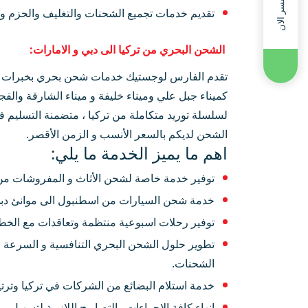
استفسر الان
تقديم خدمات تجميع الشحنات والتغليف والحزم وا
الشحن البحري من تركيا الى دبي و الامارات:
تقدم الفارس لوجستيك خدمات شحن بحري بخبرات ومعا
كميناء جبل علي وميناء خليفة و ميناء الشارقة والفج
لسلسلة توريد متكاملة من تركيا ، متضمنة التسليم في 
الشحن لديكم بالسعر الأنسب و الزمن الأقصر.
اهم ما يميز الخدمة ما يلي:
توفير خدمة خاصة لشحن الأثاث و المفروشات من ا
خدمة شحن السيارات من اسطنبول الى موانئ دبي و
توفير رحلات اسبوعية منتظمة وتعاقدات مع الخطوط
تطوير حلول الشحن البحري التنافسية و السرعة في
الشحنات.
خدمة استلام البضائع من الشركات في تركيا وترتي
انهاء كافة الاجراءات والتصاريح اللازمة لتسهيل م