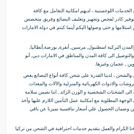
خدمات اللوجستية ، لديهم امكانية التعامل مع كافة
ى توفير كادر لفحص وتجهيز وتغليف البضائع وفريق متخصص
استلامها و حتى وصولها اليكم أينما كنتم في دولة الامارات
لمدن التركية اسطنبول, مرسين, أنقرة, بورصة,أنطاليا,
لتوصيل الى كافة المدن والمناطق في الامارات دبي, أبو
وين , عجمان وغيرها.
ل والشحن ، لدينا القدرة على شحن كافة أنواع البضائع بغض
فروشات والادوات الكهربائية والمنزلية والآلات والمعدات
 الى الشحنات الشخصية و الوزن الزائد , اننا نضمن سلامة
وجهة المطلوبة مع امكانية عمل التأمين اللازم عليها وأخذ
آمن وضمان الحصول علي أسعار تنافسية تميزنا عن باقي
الكرام والعمل بتقديم خدمات احترافية في الشحن من تركيا