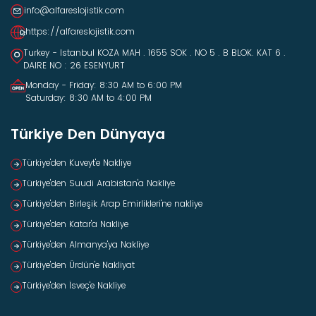
info@alfareslojistik.com
https://alfareslojistik.com
Turkey - Istanbul KOZA MAH . 1655 SOK . NO 5 . B BLOK. KAT 6 .
DAIRE NO : 26 ESENYURT
Monday - Friday: 8:30 AM to 6:00 PM
Saturday: 8:30 AM to 4:00 PM
Türkiye Den Dünyaya
Türkiye'den Kuveyt'e Nakliye
Türkiye'den Suudi Arabistan'a Nakliye
Türkiye'den Birleşik Arap Emirlikleri'ne nakliye
Türkiye'den Katar'a Nakliye
Türkiye'den Almanya'ya Nakliye
Türkiye'den Ürdün'e Nakliyat
Türkiye'den İsveç'e Nakliye