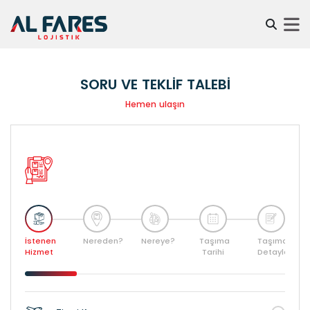
SORU VE TEKLIF TALEBI
Hemen ulaşın
İstenen
Nereden?
Nereye?
Taşıma
Taşıma
Hizmet
Tarihi
Detayları