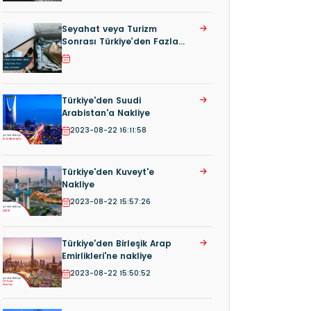
Seyahat veya Turizm
Sonrası Türkiye’den Fazla
Bagaj Gönderimi
Türkiye'den Suudi
Arabistan'a Nakliye
2023-08-22 16:11:58
Türkiye'den Kuveyt'e
Nakliye
2023-08-22 15:57:26
Türkiye'den Birleşik Arap
Emirlikleri'ne nakliye
2023-08-22 15:50:52