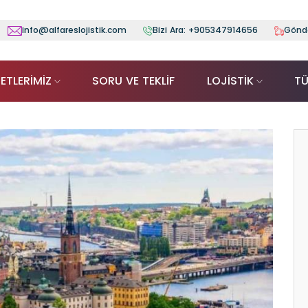
info@alfareslojistik.com
Bizi Ara:
+905347914656
Gönde
ETLERİMİZ
SORU VE TEKLİF
LOJİSTİK
TÜ