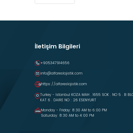
İletişim Bilgileri
+905347914656
info@alfareslojistik.com
https://alfareslojistik.com
Turkey - Istanbul KOZA MAH . 1655 SOK . NO 5 . B BL
KAT 6 . DAIRE NO : 26 ESENYURT
Monday - Friday: 8:30 AM to 6:00 PM
Saturday: 8:30 AM to 4:00 PM