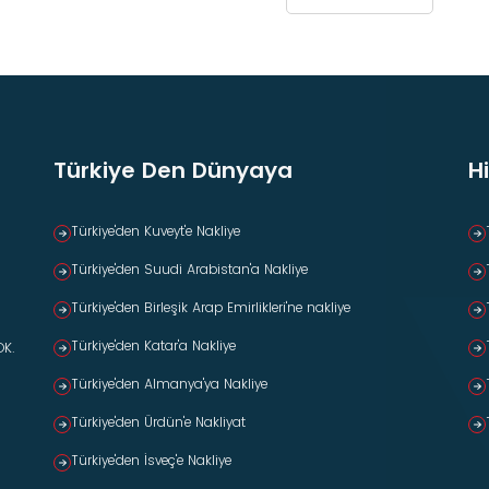
Türkiye Den Dünyaya
H
Türkiye'den Kuveyt'e Nakliye
Türkiye'den Suudi Arabistan'a Nakliye
Türkiye'den Birleşik Arap Emirlikleri'ne nakliye
Türkiye'den Katar'a Nakliye
OK.
Türkiye'den Almanya'ya Nakliye
Türkiye'den Ürdün'e Nakliyat
Türkiye'den İsveç'e Nakliye