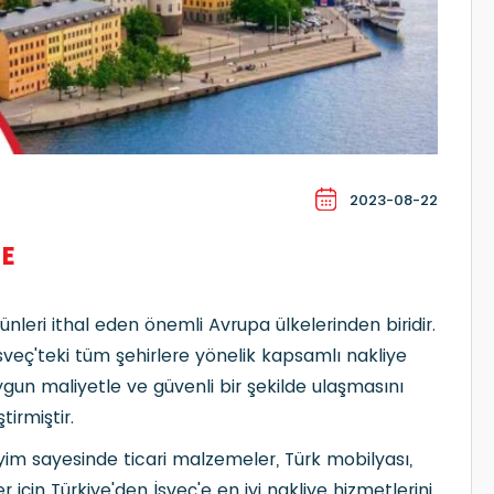
2023-08-22
YE
ünleri ithal eden önemli Avrupa ülkelerinden biridir.
 İsveç'teki tüm şehirlere yönelik kapsamlı nakliye
gun maliyetle ve güvenli bir şekilde ulaşmasını
tirmiştir.
neyim sayesinde ticari malzemeler, Türk mobilyası,
r için Türkiye'den İsveç'e en iyi nakliye hizmetlerini