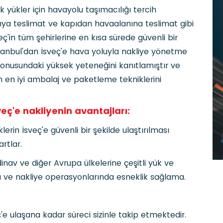
k yükler için havayolu taşımacılığı tercih
apıya teslimat ve kapıdan havaalanına teslimat gibi
veç'in tüm şehirlerine en kısa sürede güvenli bir
 İstanbul'dan İsveç'e hava yoluyla nakliye yönetme
onusundaki yüksek yeteneğini kanıtlamıştır ve
çin en iyi ambalaj ve paketleme tekniklerini
sveç'e nakliyenin avantajları:
klerin İsveç'e güvenli bir şekilde ulaştırılması
artlar.
inav ve diğer Avrupa ülkelerine çeşitli yük ve
ma ve nakliye operasyonlarında esneklik sağlama.
veç'e ulaşana kadar süreci sizinle takip etmektedir.