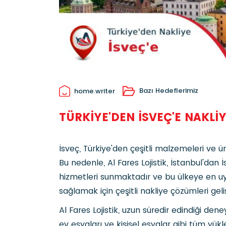
Bazı Hedeflerimiz
home.writer
TÜRKIYE'DEN İSVEÇ'E NAKLI
İsveç, Türkiye'den çeşitli malzemeleri ve ür
Bu nedenle, Al Fares Lojistik, İstanbul'dan
hizmetleri sunmaktadır ve bu ülkeye en uy
sağlamak için çeşitli nakliye çözümleri geliş
Al Fares Lojistik, uzun süredir edindiği de
ev eşyaları ve kişisel eşyalar gibi tüm yükle