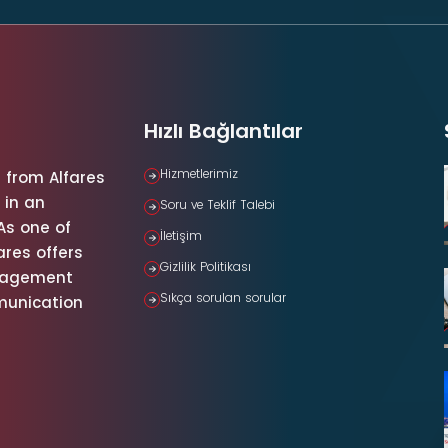
Hızlı Bağlantılar
Hizmetlerimiz
 from Alfares
 in an
Soru ve Teklif Talebi
 As one of
İletişim
ares offers
Gizlilik Politikası
anagement
Sıkça sorulan sorular
munication