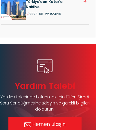
Türkiye'den Katar'a
Nakliye
2023-08-22 15:31:10
Yardım Talebi
Yardım talebinde bulunmak için lütfen Şimdi
Soru Sor düğmesine tıklayın ve gerekli bilgileri
doldurun.
Hemen ulaşın