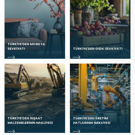
TÜRKIYE’DEN MOBILYA
SEVKIYATI
TÜRKIYE’DEN GIDA SEVKIYATI
TÜRKIYE’DEN İNŞAAT
TÜRKIYE’DEN ÜRETIM
MALZEMELERININ NAKLIYESI
HATLARININ NAKLIYESI