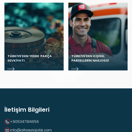
TÜRKIYE’DEN YEDEK PARÇA
TÜRKIYE’DEN KIŞISEL
SEVKIYATI
PARSELLERIN NAKLIYESI
İletişim Bilgileri
+905347914656
info@alfareslojistik.com