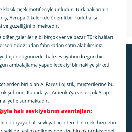
 klasik çiçek motifleriyle ünlüdür. Türk halılarının
mış, Avrupa ülkeleri de önemli bir Türk halısı
 ve güzelliğini bilmektedir.
diğer galeriler gibi birçok yer ve pazar Türk halıları
rseniz doğrudan fabrikadan satın alabilirsiniz.
yi düşündüğünüzde, halı sevkiyatını düzgün bir
ygun ambalajlama yapabilecek iyi bir nakliye şirketi
etlerden biri olan Al Fares Lojistik, müşterilerine bu
rçok şehrine, Kanada’ya, Amerika’ya ve birçok Arap
maliyetle sunmaktadır.
ğıyla halı sevkiyatının avantajları:
e’den dünyaya halı sevkiyatı için tercih etmek, hizmetin
r şekilde teslim edilmesinde size birçok profesyonel