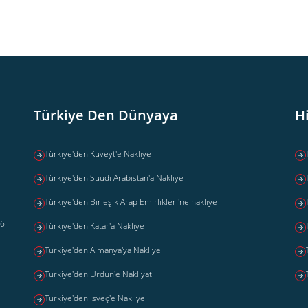
Türkiye Den Dünyaya
H
Türkiye'den Kuveyt'e Nakliye
Türkiye'den Suudi Arabistan'a Nakliye
Türkiye'den Birleşik Arap Emirlikleri'ne nakliye
6 .
Türkiye'den Katar'a Nakliye
Türkiye'den Almanya'ya Nakliye
Türkiye'den Ürdün'e Nakliyat
Türkiye'den İsveç'e Nakliye