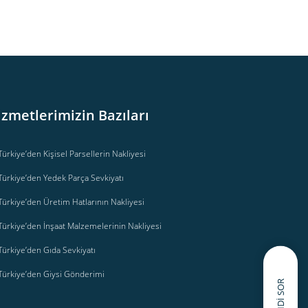
izmetlerimizin Bazıları
Türkiye’den Kişisel Parsellerin Nakliyesi
Türkiye’den Yedek Parça Sevkiyatı
Türkiye’den Üretim Hatlarının Nakliyesi
Türkiye’den İnşaat Malzemelerinin Nakliyesi
Türkiye’den Gıda Sevkiyatı
Türkiye’den Giysi Gönderimi
ŞIMDI SOR