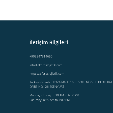
İletişim Bilgileri
+905347914656
info@alfareslojistik.com
https://alfareslojistik.com
Turkey - Istanbul KOZA MAH . 1655 SOK . NO 5 . B BLOK. KAT 
DAIRE NO : 26 ESENYURT
Monday - Friday: 8:30 AM to 6:00 PM
Saturday: 8:30 AM to 4:00 PM