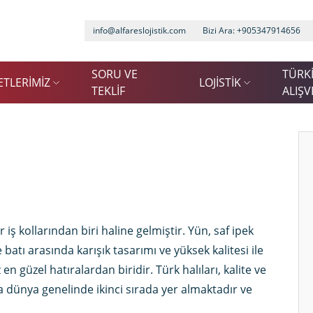
info@alfareslojistik.com
Bizi Ara:
+905347914656
SORU VE
TÜRK
ETLERİMİZ
LOJİSTİK
TEKLİF
ALIŞV
iş kollarından biri haline gelmiştir. Yün, saf ipek
batı arasında karışık tasarımı ve yüksek kalitesi ile
en güzel hatıralardan biridir. Türk halıları, kalite ve
 dünya genelinde ikinci sırada yer almaktadır ve