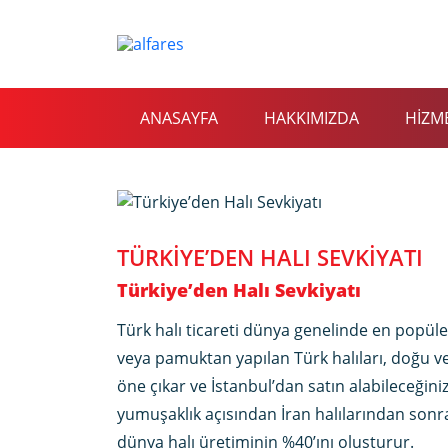
ANASAYFA
HAKKIMIZDA
HİZM
TÜRKIYE’DEN HALI SEVKIYATI
Türkiye’den Halı Sevkiyatı
Türk halı ticareti dünya genelinde en popüler 
veya pamuktan yapılan Türk halıları, doğu ve 
öne çıkar ve İstanbul’dan satın alabileceğiniz 
yumuşaklık açısından İran halılarından sonra
dünya halı üretiminin %40’ını oluşturur.