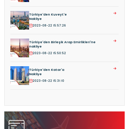
Türkiye'den Kuveyt'e
Nakliye
2023-08-22 15:57:26
Türkiye'den Birleşik Arap Emirlikleri'ne
nakliye
2023-08-22 15:50:52
Türkiye'den Katar'a
Nakliye
2023-08-22 15:31:10